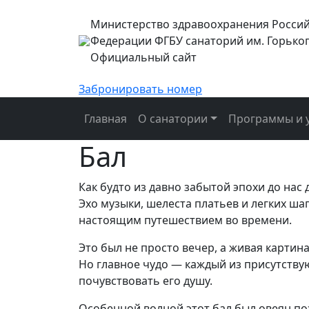
Министерство здравоохранения Росси
Федерации ФГБУ санаторий им. Горько
Официальный сайт
Забронировать номер
Главная
О санатории
Программы и у
Бал
Как будто из давно забытой эпохи до нас
Эхо музыки, шелеста платьев и легких ш
настоящим путешествием во времени.
Это был не просто вечер, а живая картин
Но главное чудо — каждый из присутству
почувствовать его душу.
Особенной волной этот бал был овеян поэ