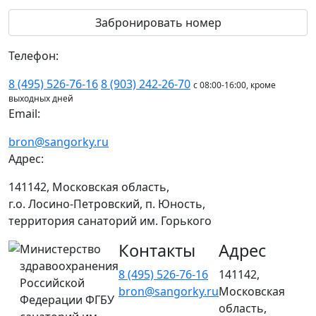
Телефон:
8 (495) 526-76-16
8 (903) 242-26-70
с 08:00-16:00, кроме
выходных дней
Email:
bron@sangorky.ru
Адрес:
141142, Московская область,
г.о. Лосино-Петровский, п. Юность,
территория санаторий им. Горького
Контакты
Адрес
Министерство
здравоохранения
8 (495) 526-76-16
141142,
Российской
bron@sangorky.ru
Московская
Федерации ФГБУ
область,