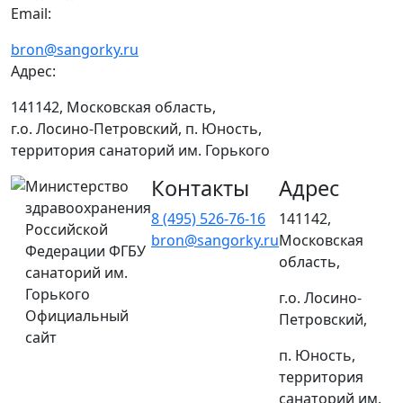
Email:
bron@sangorky.ru
Адрес:
141142, Московская область,
г.о. Лосино-Петровский, п. Юность,
территория санаторий им. Горького
Контакты
Адрес
Министерство
здравоохранения
8 (495) 526-76-16
141142,
Российской
bron@sangorky.ru
Московская
Федерации ФГБУ
область,
санаторий им.
Горького
г.о. Лосино-
Официальный
Петровский,
сайт
п. Юность,
территория
санаторий им.