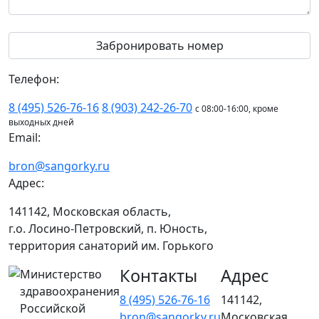
Телефон:
8 (495) 526-76-16
8 (903) 242-26-70
с 08:00-16:00, кроме
выходных дней
Email:
bron@sangorky.ru
Адрес:
141142, Московская область,
г.о. Лосино-Петровский, п. Юность,
территория санаторий им. Горького
Контакты
Адрес
Министерство
здравоохранения
8 (495) 526-76-16
141142,
Российской
bron@sangorky.ru
Московская