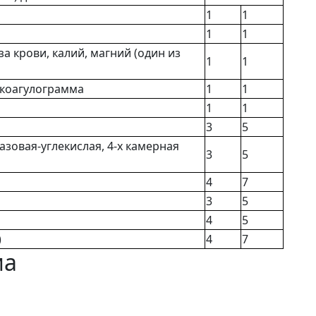
1
1
1
1
а крови, калий, магний (один из
1
1
 коагулограмма
1
1
1
1
3
5
азовая-углекислая, 4-х камерная
3
5
4
7
3
5
4
5
)
4
7
ма