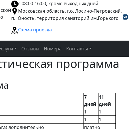
с 08:00-16:00, кроме выходных дней
йской
Московская область, г.о. Лосино-Петровский,
го
п. Юность, территория санаторий им.Горького
Схема проезда
слуги
Отзывы
Номера
Контакты
стическая программа
ма
7
11
дней
дней
1
1
1
1
ога) дополнительно
платно