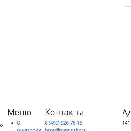
Меню
Контакты
А
О
8 (495) 526-76-16
141
го
санатории
bron@sangorky.ru