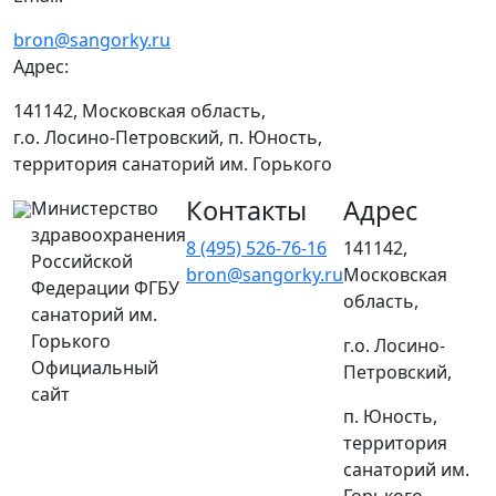
bron@sangorky.ru
Адрес:
141142, Московская область,
г.о. Лосино-Петровский, п. Юность,
территория санаторий им. Горького
Контакты
Адрес
Министерство
здравоохранения
8 (495) 526-76-16
141142,
Российской
bron@sangorky.ru
Московская
Федерации ФГБУ
область,
санаторий им.
Горького
г.о. Лосино-
Официальный
Петровский,
сайт
п. Юность,
территория
санаторий им.
Горького