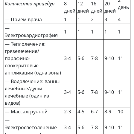
Количество процедур
8
12
16
20
день
дней
дней
дней
дней
— Прием врача
1
1
2
3
4
—
1
1
1
1
1
Электрокардиография
— Теплолечение:
грязелечение/
парафино-
3-4
5-6
7-8
9-10
11
озокеритовые
аппликации (одна зона)
— Водолечение: ванны
лечебные/души
3-4
5-6
7-8
9-10
11
лечебные (один из
видов)
— Массаж ручной
2-3
4-5
6-7
8-9
10
—
Электросветолечение
3-4
5-6
7-8
9-10
11