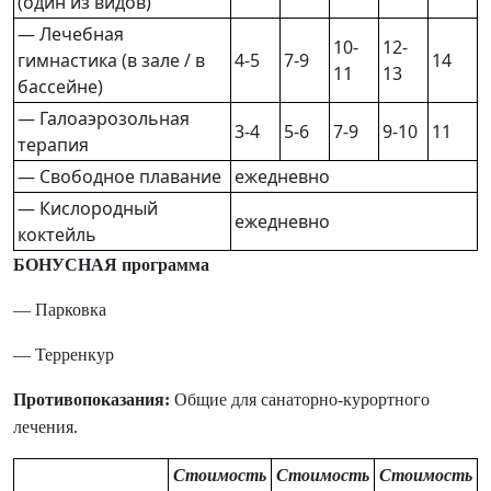
(один из видов)
— Лечебная
10-
12-
гимнастика (в зале / в
4-5
7-9
14
11
13
бассейне)
— Галоаэрозольная
3-4
5-6
7-9
9-10
11
терапия
— Свободное плавание
ежедневно
— Кислородный
ежедневно
коктейль
БОНУСНАЯ программа
— Парковка
— Терренкур
Противопоказания:
Общие для санаторно-курортного
лечения.
Стоимость
Стоимость
Стоимость