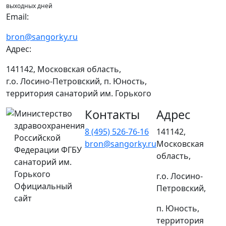
выходных дней
Email:
bron@sangorky.ru
Адрес:
141142, Московская область,
г.о. Лосино-Петровский, п. Юность,
территория санаторий им. Горького
Контакты
Адрес
Министерство
здравоохранения
8 (495) 526-76-16
141142,
Российской
bron@sangorky.ru
Московская
Федерации ФГБУ
область,
санаторий им.
Горького
г.о. Лосино-
Официальный
Петровский,
сайт
п. Юность,
территория