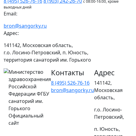
8 (495) 526-76-16
8 (903) 242-26-70
с 08:00-16:00, кроме
выходных дней
Email:
bron@sangorky.ru
Адрес:
141142, Московская область,
г.о. Лосино-Петровский, п. Юность,
территория санаторий им. Горького
Контакты
Адрес
Министерство
здравоохранения
8 (495) 526-76-16
141142,
Российской
bron@sangorky.ru
Московская
Федерации ФГБУ
область,
санаторий им.
Горького
г.о. Лосино-
Официальный
Петровский,
сайт
п. Юность,