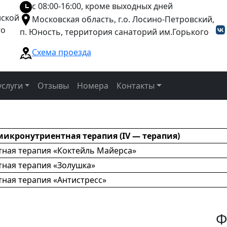
с 08:00-16:00, кроме выходных дней
йской
Московская область, г.о. Лосино-Петровский,
го
п. Юность, территория санаторий им.Горького
Схема проезда
слуги
Отзывы
Номера
Контакты
икронутриентная терапия (IV — терапия)
ная терапия «Коктейль Майерса»
ная терапия «Золушка»
ная терапия «Антистресс»
Ф