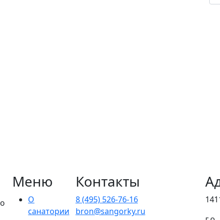
Меню
Контакты
А
О
8 (495) 526-76-16
141
го
санатории
bron@sangorky.ru
г.о