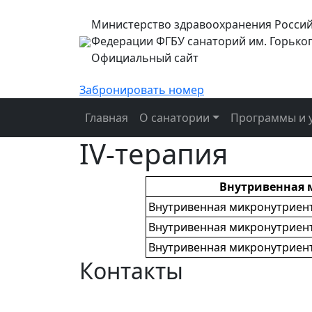
Министерство здравоохранения Росси
Федерации ФГБУ санаторий им. Горько
Официальный сайт
Забронировать номер
Главная
О санатории
Программы и у
IV-терапия
Внутривенная м
Внутривенная микронутриент
Внутривенная микронутриент
Внутривенная микронутриент
Контакты