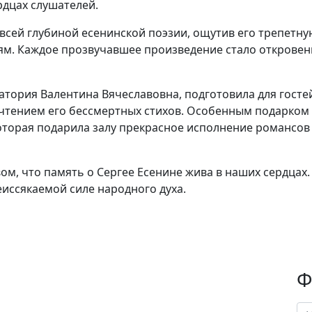
рдцах слушателей.
всей глубиной есенинской поэзии, ощутив его трепетну
ям. Каждое прозвучавшее произведение стало откровен
тория Валентина Вячеславовна, подготовила для госте
 чтением его бессмертных стихов. Особенным подарком 
торая подарила залу прекрасное исполнение романсов 
ом, что память о Сергее Есенине жива в наших сердцах.
еиссякаемой силе народного духа.
Ф