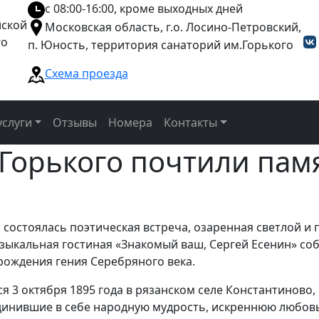
с 08:00-16:00, кроме выходных дней
йской
Московская область, г.о. Лосино-Петровский,
го
п. Юность, территория санаторий им.Горького
Схема проезда
слуги
Отзывы
Номера
Контакты
 Горького почтили пам
о состоялась поэтическая встреча, озаренная светлой и
ыкальная гостиная «Знакомый ваш, Сергей Есенин» собр
рождения гения Серебряного века.
 3 октября 1895 года в рязанском селе Константиново, 
оединившие в себе народную мудрость, искреннюю любов