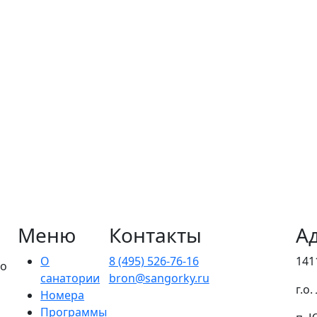
Меню
Контакты
А
О
8 (495) 526-76-16
141
го
санатории
bron@sangorky.ru
г.о
Номера
Программы