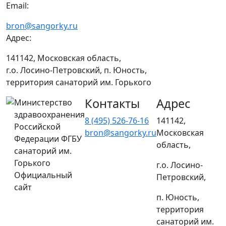
Email:
bron@sangorky.ru
Адрес:
141142, Московская область,
г.о. Лосино-Петровский, п. Юность,
территория санаторий им. Горького
Контакты
Адрес
Министерство
здравоохранения
8 (495) 526-76-16
141142,
Российской
bron@sangorky.ru
Московская
Федерации ФГБУ
область,
санаторий им.
Горького
г.о. Лосино-
Официальный
Петровский,
сайт
п. Юность,
территория
санаторий им.