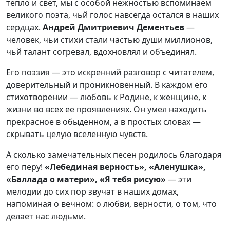
тепло и свет, мы с особой нежностью вспоминаем
великого поэта, чьй голос навсегда остался в наших
сердцах.
Андрей Дмитриевич Дементьев
—
человек, чьи стихи стали частью души миллионов,
чьй талант согревал, вдохновлял и объединял.
Его поэзия — это искренний разговор с читателем,
доверительный и проникновенный. В каждом его
стихотворении — любовь к Родине, к женщине, к
жизни во всех ее проявлениях. Он умел находить
прекрасное в обыденном, а в простых словах —
скрывать целую вселенную чувств.
А сколько замечательных песен родилось благодаря
его перу!
«Лебединая верность», «Аленушка»,
«Баллада о матери», «Я тебя рисую»
— эти
мелодии до сих пор звучат в наших домах,
напоминая о вечном: о любви, верности, о том, что
делает нас людьми.