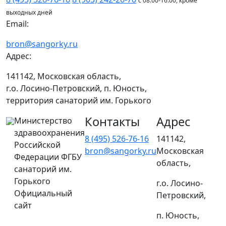
с 08:00-16:00, кроме
выходных дней
Email:
bron@sangorky.ru
Адрес:
141142, Московская область,
г.о. Лосино-Петровский, п. Юность,
территория санаторий им. Горького
Контакты
Адрес
Министерство
здравоохранения
8 (495) 526-76-16
141142,
Российской
bron@sangorky.ru
Московская
Федерации ФГБУ
область,
санаторий им.
Горького
г.о. Лосино-
Официальный
Петровский,
сайт
п. Юность,