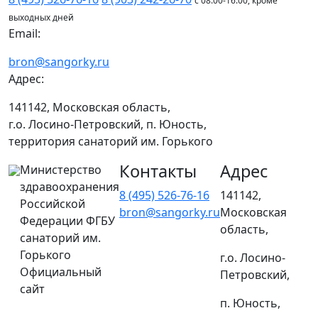
с 08:00-16:00, кроме
выходных дней
Email:
bron@sangorky.ru
Адрес:
141142, Московская область,
г.о. Лосино-Петровский, п. Юность,
территория санаторий им. Горького
Контакты
Адрес
Министерство
здравоохранения
8 (495) 526-76-16
141142,
Российской
bron@sangorky.ru
Московская
Федерации ФГБУ
область,
санаторий им.
Горького
г.о. Лосино-
Официальный
Петровский,
сайт
п. Юность,